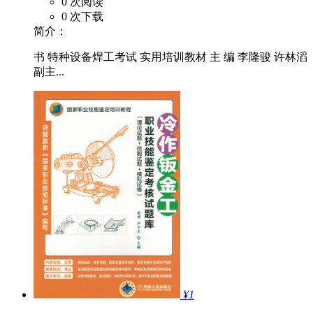
0 次阅读
0 次下载
简介：
书 特种设备焊工考试 实用培训教材 主 编 李隆骏 许林滔
副主...
¥1