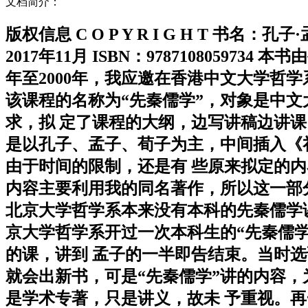
文档简介：
版权信息 C O P Y R I G H T 
2017年11月 ISBN：97871080597
年至2000年，我应邀在香港中文大学哲学
该课程的名称为“先秦儒学”，对象是中文
求，拟 定了课程的大纲，边写讲稿边讲
是以孔子、孟子、荀子为主，中间插入《
由于时间的限制，还是有 些原来拟定的内
内容主要利用我的同名著作，所以这一部
北京大学哲学系本来没有本科的先秦儒学课
京大学哲学系开过一次本科生的“先秦儒学
的课，讲到 孟子的一半即告结束。当时
就会出新书，可是“先秦儒学”讲的内容
是学术专著，只是讲义，故未 予重视。