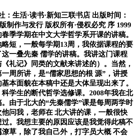
 出版社：生活·读书·新知三联书店 出版时间：
电子版制作与发行 版权所有·侵权必究 序 1999
 年的春季学期在中文大学哲学系开课的讲稿。
地略短，一般每学期13周，我依据课程的要
这一叠先秦 儒学的讲稿。我讲这门课程
与《礼记》同类的文献来讲述的）。当然，
一周所讲，是“儒家思想的根 源”，讲授
的基本面貌在本稿中还是大体呈现出来了。
科学生的断代哲学选修课。2008年我在北
稿。由于北大的“先秦儒学”课是每周两学时
他问我，老师在 北大讲的课，一般很快
想过。我想主要的原因应该是我觉得此稿不
潦草，除了我自己外，打字员大概 不会