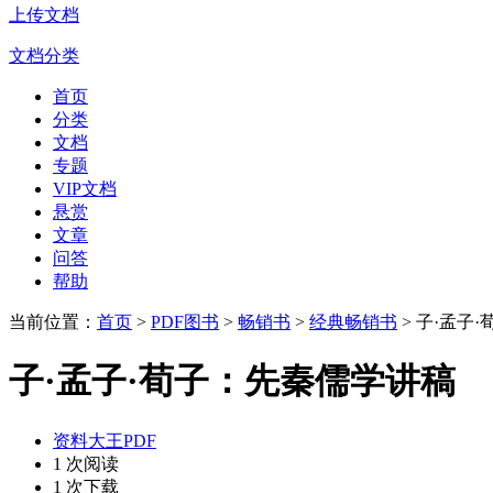
上传文档
文档分类
首页
分类
文档
专题
VIP文档
悬赏
文章
问答
帮助
当前位置：
首页
>
PDF图书
>
畅销书
>
经典畅销书
> 子·孟子
子·孟子·荀子：先秦儒学讲稿
资料大王PDF
1 次阅读
1 次下载