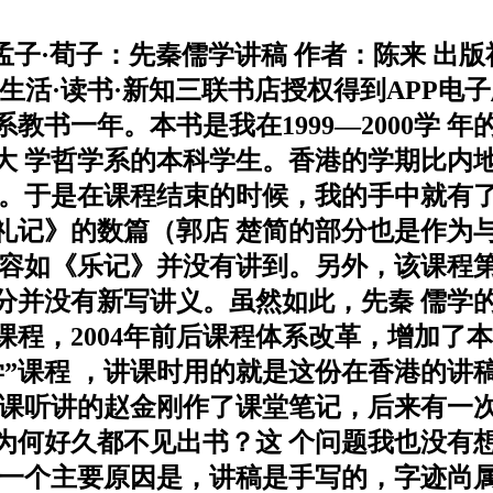
书名：孔子·孟子·荀子：先秦儒学讲稿 作者：陈来
34 本书由生活·读书·新知三联书店授权得到APP
系教书一年。本书是我在1999—2000学
大 学哲学系的本科学生。香港的学期比内
课。于是在课程结束的时候，我的手中就有了
礼记》的数篇（郭店 楚简的部分也是作为
容如《乐记》并没有讲到。另外，该课程第
分并没有新写讲义。虽然如此，先秦 儒学
程，2004年前后课程体系改革，增加了本 
”课程 ，讲课时用的就是这份在香港的讲
选课听讲的赵金刚作了课堂笔记，后来有一次
，为何好久都不见出书？这 个问题我也没有
再一个主要原因是，讲稿是手写的，字迹尚属