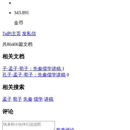
343.891
金币
Ta的主页
发私信
共
86406
篇文档
相关文档
子·孟子·荀子：先秦儒学讲稿
1
孔子·孟子·荀子：先秦儒学讲稿
0
相关搜索
孟子
荀子
先秦
儒学
讲稿
评论
发表评论